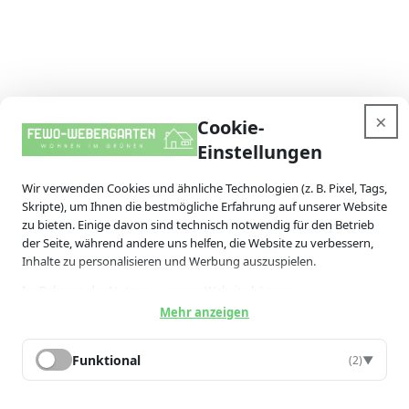
skip-to-actions
×
Cookie-
Einstellungen
Wir verwenden Cookies und ähnliche Technologien (z. B. Pixel, Tags,
Skripte), um Ihnen die bestmögliche Erfahrung auf unserer Website
zu bieten. Einige davon sind technisch notwendig für den Betrieb
der Seite, während andere uns helfen, die Website zu verbessern,
Inhalte zu personalisieren und Werbung auszuspielen.
Im Rahmen der Nutzung unserer Website können
personenbezogene Daten (z. B. IP-Adresse, Geräteinformationen,
Mehr anzeigen
Nutzungsverhalten) erhoben, an Drittanbieter übermittelt und von
diesen verarbeitet werden — auch in Ländern außerhalb der
Funktional
(2)
▼
EU/des EWR (z. B. USA), in denen kein gleichwertiges
Datenschutzniveau gewährleistet ist (Art. 49 Abs. 1 lit. a DSGVO).
Mit Ihrer Einwilligung stimmen Sie auch dieser Datenübermittlung