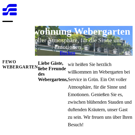
Open menu
Ferienwohnung Webergarten
Ein Ort voller Atmosphäre, für die Sinne und
Emotionen
Buchen
FEWO
Liebe Gäste,
wir heißen Sie herzlich
WEBERGARTEN
liebe Freunde
willkommen im Webergarten bei
des
Webergartens,
Service in Grün. Ein Ort voller
Atmosphäre, für die Sinne und
Emotionen. Genießen Sie es,
zwischen blühenden Stauden und
duftenden Kräutern, unser Gast
zu sein. Wir freuen uns über Ihren
Besuch!