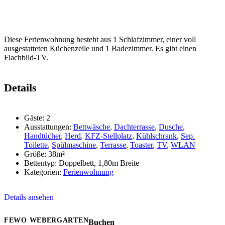
Diese Ferienwohnung besteht aus 1 Schlafzimmer, einer voll
ausgestatteten Küchenzeile und 1 Badezimmer. Es gibt einen
Flachbild-TV.
Details
Gäste:
2
Ausstattungen:
Bettwäsche
,
Dachterrasse
,
Dusche
,
Handtücher
,
Herd
,
KFZ-Stellplatz
,
Kühlschrank
,
Sep.
Toilette
,
Spülmaschine
,
Terrasse
,
Toaster
,
TV
,
WLAN
Größe:
38m²
Bettentyp:
Doppelbett, 1,80m Breite
Kategorien:
Ferienwohnung
Details ansehen
FEWO WEBERGARTEN
Buchen